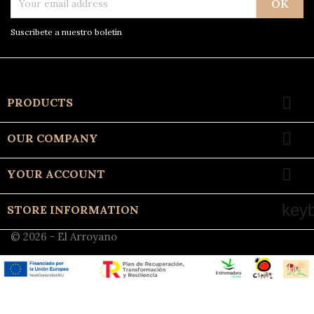
Suscríbete a nuestro boletín

PRODUCTS

OUR COMPANY

YOUR ACCOUNT
key
STORE INFORMATION
© 2026 - El Arroyano